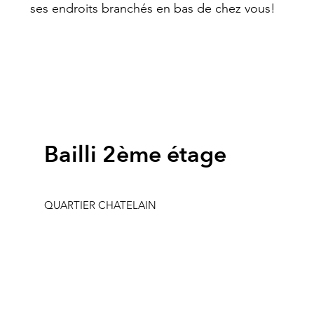
ses endroits branchés en bas de chez vous!
Bailli 2ème étage
QUARTIER CHATELAIN
Surface : 85 m2
2ème étage
Loyer : 1.800€
Charges : 250€